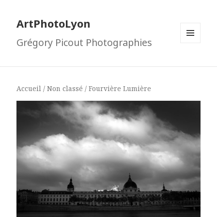
ArtPhotoLyon
Grégory Picout Photographies
MENU
ET
WIDGETS
Accueil
/
Non classé
/ Fourvière Lumière