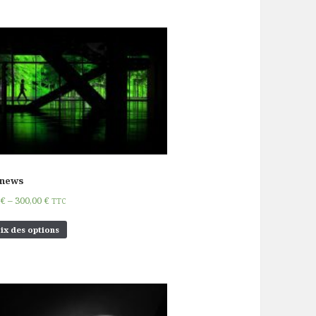
onews
0
€
–
300,00
€
TTC
ix des options