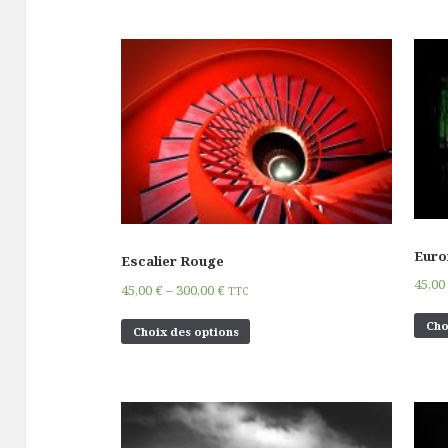
Eur
Escalier Rouge
45,0
45,00
€
–
300,00
€
TTC
Cho
Choix des options