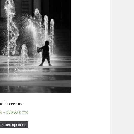
nt Terreaux
0
€
–
300,00
€
TTC
ix des options