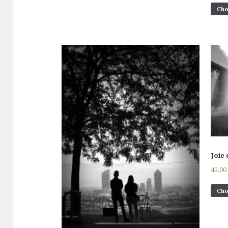
Cho
Joie 
45,0
Cho