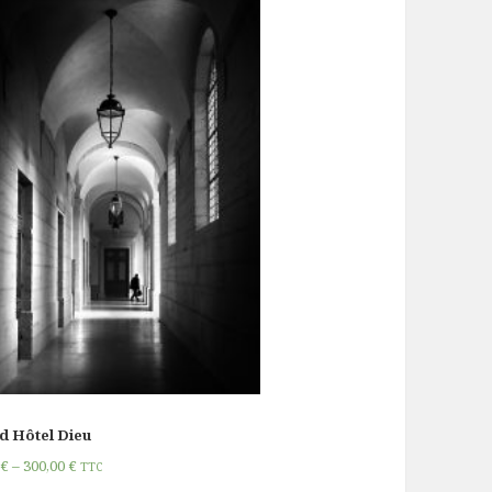
d Hôtel Dieu
0
€
–
300,00
€
TTC